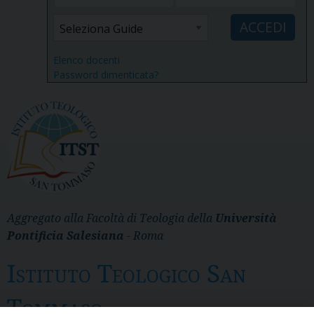
Elenco docenti
Password dimenticata?
Aggregato alla Facoltà di Teologia della
Università
Pontificia Salesiana
- Roma
Istituto Teologico San
Tommaso