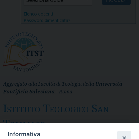
Elenco docenti
Password dimenticata?
Aggregato alla Facoltà di Teologia della
Università
Pontificia Salesiana
- Roma
Istituto Teologico San
Tommaso
Informativa
Messina