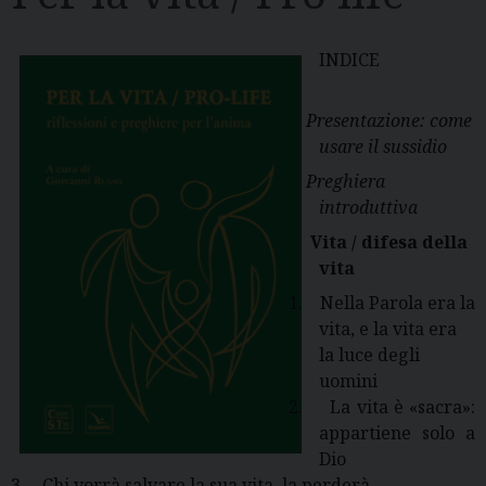
INDICE
Presentazione: come
usare il sussidio
Preghiera
introduttiva
Vita / difesa della
vita
1.
Nella Parola era la
vita, e la vita era
la luce degli
uomini
2.
La vita è «sacra»:
appartiene solo a
Dio
3.
Chi vorrà salvare la sua vita, la perderà