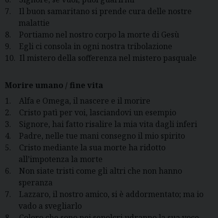
7.
Il buon samaritano si prende cura delle nostre
malattie
8.
Portiamo nel nostro corpo la morte di Gesù
9.
Egli ci consola in ogni nostra tribolazione
10.
Il mistero della sofferenza nel mistero pasquale
Morire umano / fine vita
1.
Alfa e Omega, il nascere e il morire
2.
Cristo patì per voi, lasciandovi un esempio
3.
Signore, hai fatto risalire la mia vita dagli inferi
4.
Padre,
nelle tue mani consegno il mio spirito
5.
Cristo mediante la sua morte ha ridotto
all’impotenza la morte
6.
Non siate tristi come gli altri che non hanno
speranza
7.
Lazzaro, il nostro amico, si è addormentato; ma io
vado a svegliarlo
8.
Coloro che sono nei sepolcri udranno la sua voce