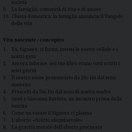
società
9.
La famiglia, comunità di vita e di amore
10.
C
hiesa domestica: la famiglia annuncia il Vangelo
della vita
Vita nascente / concepito
1.
Tu, Signore, ci formi, intessi le nostre cellule e i
nostri geni
2.
Ancora informe, nel tuo libro erano tutti scritti i
miei giorni
3.
Il nostro nome pronunciato da Dio sin dal seno
materno
4.
Prescelti da Dio fin dal seno di nostra madre
5.
Gesù e Giovanni Battista: un incontro prima della
nascita
6.
Come un vasaio il Signore ci plasma
7.
L’aborto: «delitto abominevole»
8.
La gravità morale dell’aborto procurato