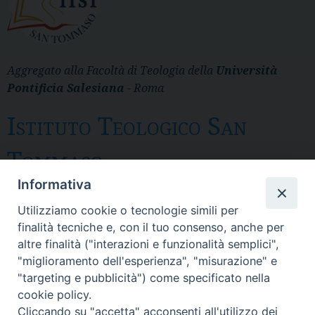
Aggregato alla Facoltà di Teologia della
Università
Pontificia Salesiana
- Roma
Istituto Teologico San
Tommaso
Informativa
Messina
Utilizziamo cookie o tecnologie simili per
Via del Pozzo 43 - CP 28 - 98121 Messina
finalità tecniche e, con il tuo consenso, anche per
- Tel. 090.3691 111 - fax 090. 3691 103
altre finalità ("interazioni e funzionalità semplici",
SEGRETERIA: itst@itst.it
"miglioramento dell'esperienza", "misurazione" e
DIRETTORE: direttore@itst.it
"targeting e pubblicità") come specificato nella
DPO: dpo@sdbsicilia.org
cookie policy.
Cliccando su "accetta" acconsenti all'utilizzo dei