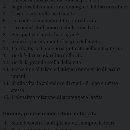
4.
Segni visibili di una vita immagine del Dio invisibile
5.
Cristo è vita della nostra vita
6.
Di fronte a una mentalità contro la vita
7.
Circondati dall’amore e dalla vita di Dio
8.
Per qual via la vita ha origine?
9.
Io darò gratuitamente l’acqua della vita
10.
La vita fisica ha pieno significato nella vita eterna
11.
Gesù è il vero giardino della vita
12.
Gesù: la grande stella della vita
13.
Porre fine al triste ed iniquo commercio di esseri
umani
14.
Sì alla vita: lo splendore di quel «Sì» che è Cristo
stesso
15.
L’altissima missione di proteggere la vita
Unione / procreazione / dono della
vita
1.
Siate fecondi e moltiplicatevi; riempite la terra
2.
E saranno una stessa carne