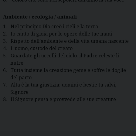
Ambiente / ecologia / animali
1.
Nel principio Dio creò i cieli e la terra
2.
Io canto di gioia per le opere delle tue mani
3.
Rispetto dell’ambiente e della vita umana nascente
4.
L’uomo, custode del creato
5.
Guardate gli uccelli del cielo: il Padre celeste li
nutre
6.
Tutta insieme la creazione geme e soffre le doglie
del parto
7.
Alta è la tua giustizia: uomini e bestie tu salvi,
Signore
8.
Il Signore pensa e provvede alle sue creature