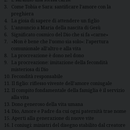
3.
Come Tobia e Sara: santificare l’amore con la
preghiera
4.
La gioia di sapere di attendere un figlio
5.
L’annuncio a Maria della nascita di Gesù
6.
Significato cosmico del Dio che si fa «carne»
7.
«Non è bene che l’uomo sia solo»: l’apertura
comunionale all’altro e alla vita
8.
La procreazione è dono nel dono
9.
La procreazione: imitazione della fecondità
misteriosa di Dio
10.
Fecondità responsabile
11.
Il figlio: riflesso vivente dell’amore coniugale
12.
Il compito fondamentale della famiglia è il servizio
alla vita
13.
Dono generoso della vita umana
14.
Dio, Amore e Padre da cui ogni paternità trae nome
15.
Aperti alla generazione di nuove vite
16.
I coniugi: ministri del disegno stabilito dal creatore