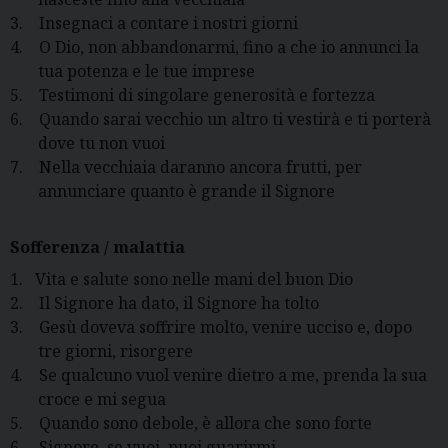
3.
Insegnaci a contare i nostri giorni
4.
O Dio, non abbandonarmi, fino a che io annunci la
tua potenza e le tue imprese
5.
Testimoni di singolare generosità e fortezza
6.
Quando sarai vecchio un altro ti vestirà e ti porterà
dove tu non vuoi
7.
Nella vecchiaia daranno ancora frutti, per
annunciare quanto è grande il Signore
Sofferenza / malattia
1.
Vita e salute sono nelle mani del buon Dio
2.
Il Signore ha dato, il Signore ha tolto
3.
Gesù doveva soffrire molto, venire ucciso e, dopo
tre giorni, risorgere
4.
Se qualcuno vuol venire dietro a me, prenda la sua
croce e mi segua
5.
Quando sono debole, è allora che sono forte
6.
Signore, se vuoi, puoi guarirmi