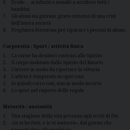
6.
Erode … si infuriò e mandò a uccidere tutti i
bambini
7.
Gli abusi sui giovani: grave sintomo di una crisi
dell’intera società
8.
Preghiera fervorosa per riparare i peccati di abuso
Corporeità
/
Sport / attività fisica
1.
La carne ha desideri contrari allo Spirito
2.
Il corpo inabitato dallo Spirito del Risorto
3.
Correre in modo da riportare la vittoria
4.
L’atleta è temperato in ogni cosa
5.
Io quindi corro così, non in modo incerto
6.
Lo sport nel rispetto delle regole
Maturità / anzianità
1.
Una stagione della vita preziosa agli occhi di Dio
2.
«Io vi ho fatti, e io vi sosterrò», dal giorno che
nasceste fino alla vecchiaia