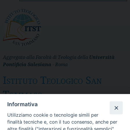
Aggregato alla Facoltà di Teologia della
Università
Pontificia Salesiana
- Roma
Istituto Teologico San
Tommaso
Informativa
Messina
Utilizziamo cookie o tecnologie simili per
Via del Pozzo 43 - CP 28 - 98121 Messina
finalità tecniche e, con il tuo consenso, anche per
- Tel. 090.3691 111 - fax 090. 3691 103
altre finalità ("interazioni e funzionalità semplici",