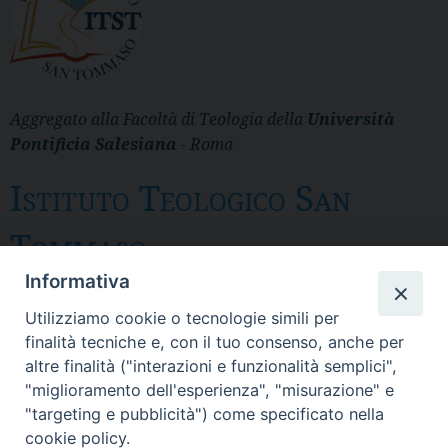
Aggregato alla Facoltà di Teologia della
Università
Pontificia Salesiana
- Roma
Istituto Teologico San
Tommaso
Informativa
Messina
Utilizziamo cookie o tecnologie simili per
Via del Pozzo 43 - CP 28 - 98121 Messina
finalità tecniche e, con il tuo consenso, anche per
- Tel. 090.3691 111 - fax 090. 3691 103
altre finalità ("interazioni e funzionalità semplici",
SEGRETERIA: itst@itst.it
"miglioramento dell'esperienza", "misurazione" e
DIRETTORE: direttore@itst.it
"targeting e pubblicità") come specificato nella
DPO: dpo@sdbsicilia.org
cookie policy.