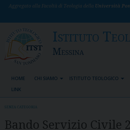
S
Aggregato alla Facoltà di Teologia della
Università Pon
k
i
p
Istituto Teo
t
o
c
Messina
o
n
t
e
HOME
CHI SIAMO
ISTITUTO TEOLOGICO
n
t
LINK
SENZA CATEGORIA
Bando Servizio Civile 