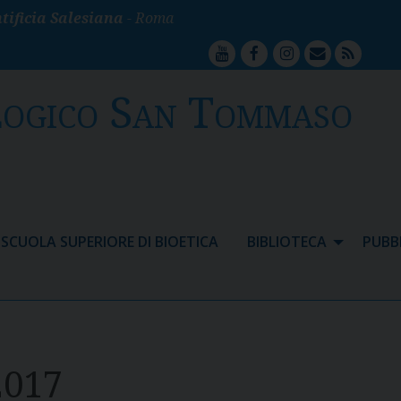
tificia Salesiana
- Roma
youtube
facebook
instagram
mailto
feed
logico San Tommaso
SCUOLA SUPERIORE DI BIOETICA
BIBLIOTECA
PUBB
2017