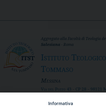
Aggregato alla Facoltà di Teologia de
Salesiana
- Roma
Istituto Teologic
Tommaso
Messina
Via del Pozzo 43 - CP 28 - 98121 
- Tel. 090.3691 111 - fax 090. 36
SEGRETERIA: itst@itst.it
Informativa
DIRETTORE: direttore@itst.it