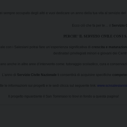
sei sempre occupato degli altri e vuoi dedicare un anno della tua vita al servizio
Ecco ciò che fa per te… il
Servizio C
PERCHE’ IL SERVIZIO CIVILE CON I 
ale con i Salesiani potrai fare un’esperienza significativa di
crescita e maturazio
destinatari privilegiati minori e giovani dei Cent
ziano anche in altre aree d’intervento come: tutoraggio scolastico, cura e conservazi
L’anno di
Servizio Civile
Nazionale
ti consentirà di acquisire specifiche
compete
tte le informazioni sui progetti e le sedi clicca sul seguente link:
www.scnsalesianisic
Il progetto riguardante il San Tommaso lo trovi in fondo a questa pagina!