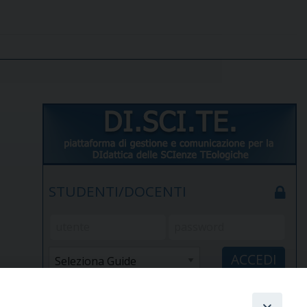
STUDENTI/DOCENTI
Elenco docenti
Password dimenticata?