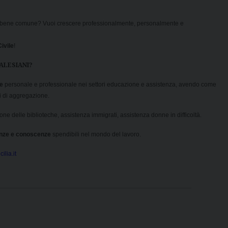
 del bene comune? Vuoi crescere professionalmente, personalmente e
ivile
!
SALESIANI?
ne
personale e professionale nei settori educazione e assistenza, avendo come
ri di aggregazione.
one delle biblioteche, assistenza immigrati, assistenza donne in difficoltà.
nze e conoscenze
spendibili nel mondo del lavoro.
ilia.it