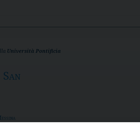
lla
Università Pontificia
o San
Messina
91 103