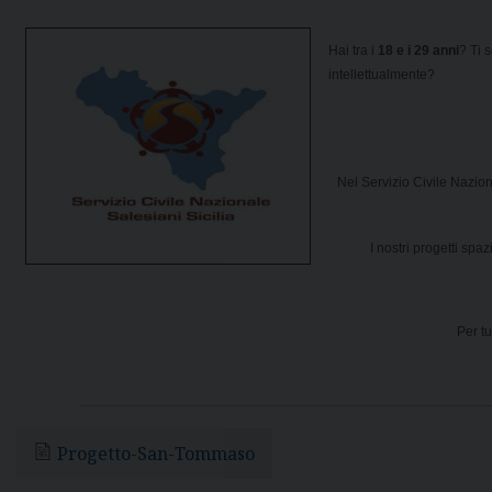
Hai tra i
18 e i 29 anni
? Ti 
intellettualmente?
Nel Servizio Civile Nazion
I nostri progetti spa
Per tu
Progetto-San-Tommaso