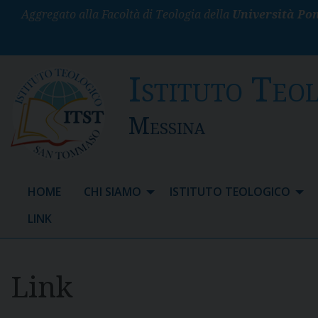
S
Aggregato alla Facoltà di Teologia della
Università Pon
k
i
p
Istituto Teo
t
o
c
Messina
o
n
t
e
HOME
CHI SIAMO
ISTITUTO TEOLOGICO
n
t
LINK
Link