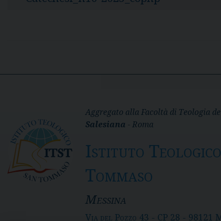
P
o
s
Aggregato alla Facoltà di Teologia de
Salesiana
- Roma
t
Istituto Teologic
N
Tommaso
a
v
Messina
i
Via del Pozzo 43 - CP 28 - 98121 