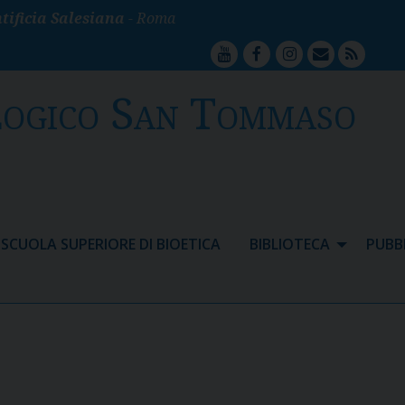
tificia Salesiana
- Roma
youtube
facebook
instagram
mailto
feed
logico San Tommaso
SCUOLA SUPERIORE DI BIOETICA
BIBLIOTECA
PUBB