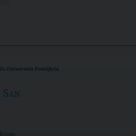
lla
Università Pontificia
o San
Messina