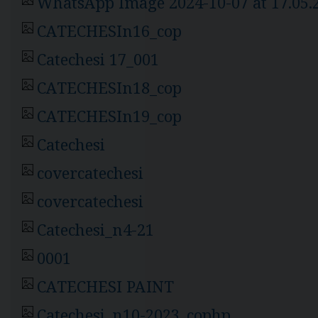
WhatsApp Image 2024-10-07 at 17.05.
CATECHESIn16_cop
Catechesi 17_001
CATECHESIn18_cop
CATECHESIn19_cop
Catechesi
covercatechesi
covercatechesi
Catechesi_n4-21
0001
CATECHESI PAINT
Catechesi_n10-2023_cophp