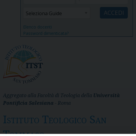
Elenco docenti
Password dimenticata?
Aggregato alla Facoltà di Teologia della
Università
Pontificia Salesiana
- Roma
Istituto Teologico San
Tommaso