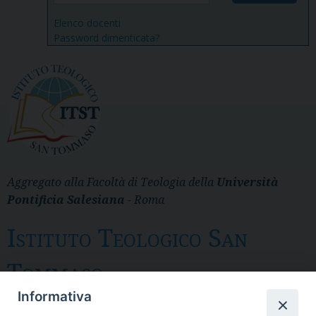
Elenco docenti
Password dimenticata?
Aggregato alla Facoltà di Teologia della
Università
Pontificia Salesiana
- Roma
Istituto Teologico San
Tommaso
Informativa
Messina