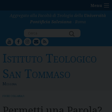
S
Menu
k
i
Aggregato alla Facoltà di Teologia della
Università
p
Pontificia Salesiana
- Roma
t
o
c
youtube
facebook
instagram
mailto
feed
o
n
Istituto Teologico
t
e
San Tommaso
n
t
Messina
FUORI COLLANA/1
Permetti una Parola?