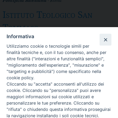
Pontificia Salesiana
- Roma
Istituto Teologico San
Tommaso
Informativa
Messina
Utilizziamo cookie o tecnologie simili per
Via del Pozzo 43 - CP 28 - 98121 Messina
finalità tecniche e, con il tuo consenso, anche per
- Tel. 090.3691 111 - fax 090. 3691 103
altre finalità ("interazioni e funzionalità semplici",
SEGRETERIA: itst@itst.it
"miglioramento dell'esperienza", "misurazione" e
DIRETTORE: direttore@itst.it
"targeting e pubblicità") come specificato nella
DPO: dpo@sdbsicilia.org
cookie policy.
Cliccando su "accetta" acconsenti all'utilizzo dei
cookie. Cliccando su "personalizza" puoi avere
maggiori informazioni sui cookie utilizzati e
personalizzare le tue preferenze. Cliccando su
"rifiuta" o chiudendo questa informativa proseguirai
la navigazione installando i soli cookie tecnici.
Copyright ©ITST