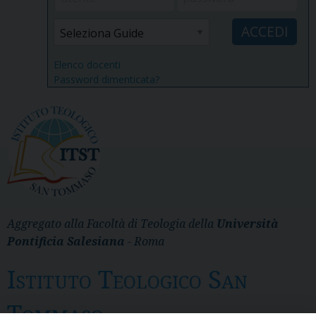
Elenco docenti
Password dimenticata?
Aggregato alla Facoltà di Teologia della
Università
Pontificia Salesiana
- Roma
Istituto Teologico San
Tommaso