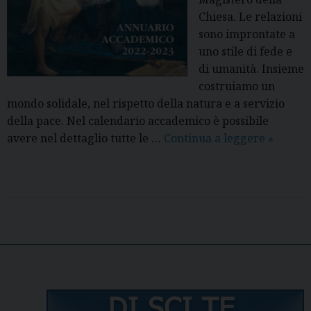
Chiesa. Le relazioni
sono improntate a
uno stile di fede e
di umanità. Insieme
costruiamo un
mondo solidale, nel rispetto della natura e a servizio
della pace. Nel calendario accademico è possibile
avere nel dettaglio tutte le …
Continua a leggere
A
»
n
n
u
a
r
P
i
o
o
s
A
t
c
N