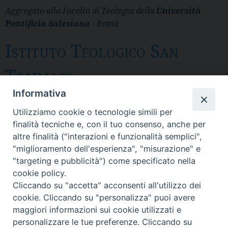
Aggregato alla Facoltà di Teologia della
Università
Pontificia Salesiana
- Roma
Istituto Teologico San
Tommaso
Informativa
Messina
Utilizziamo cookie o tecnologie simili per
Via del Pozzo 43 - CP 28 - 98121 Messina
finalità tecniche e, con il tuo consenso, anche per
- Tel. 090.3691 111 - fax 090. 3691 103
altre finalità ("interazioni e funzionalità semplici",
SEGRETERIA: itst@itst.it
"miglioramento dell'esperienza", "misurazione" e
DIRETTORE: direttore@itst.it
"targeting e pubblicità") come specificato nella
DPO: dpo@sdbsicilia.org
cookie policy.
Cliccando su "accetta" acconsenti all'utilizzo dei
cookie. Cliccando su "personalizza" puoi avere
maggiori informazioni sui cookie utilizzati e
personalizzare le tue preferenze. Cliccando su