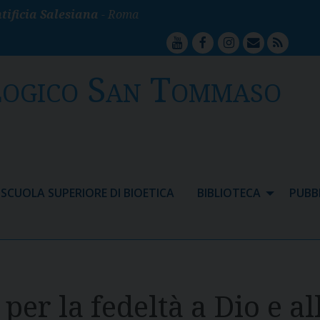
tificia Salesiana
- Roma
youtube
facebook
instagram
mailto
feed
logico San Tommaso
SCUOLA SUPERIORE DI BIOETICA
BIBLIOTECA
PUBB
 per la fedeltà a Dio e a