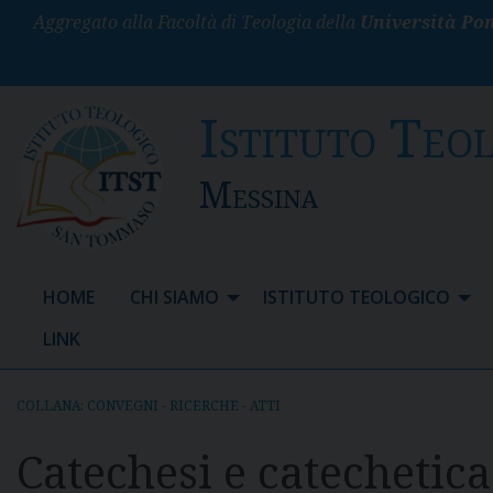
S
Aggregato alla Facoltà di Teologia della
Università Pon
k
i
p
Istituto Teo
t
o
c
Messina
o
n
t
e
HOME
CHI SIAMO
ISTITUTO TEOLOGICO
n
t
LINK
COLLANA: CONVEGNI - RICERCHE - ATTI
Catechesi e catechetica