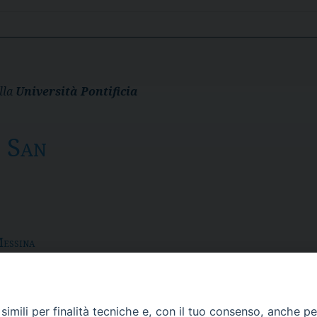
lla
Università Pontificia
o San
Messina
91 103
imili per finalità tecniche e, con il tuo consenso, anche per 