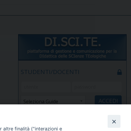
STUDENTI/DOCENTI
Elenco docenti
Password dimenticata?
altre finalità ("interazioni e