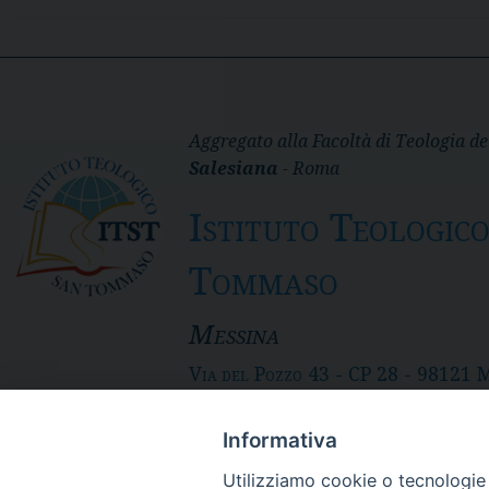
Aggregato alla Facoltà di Teologia de
Salesiana
- Roma
Istituto Teologic
Tommaso
Messina
Via del Pozzo 43 - CP 28 - 98121 
- Tel. 090.3691 111 - fax 090. 36
SEGRETERIA: itst@itst.it
Informativa
DIRETTORE: direttore@itst.it
DPO: dpo@sdbsicilia.org
Utilizziamo cookie o tecnologie s