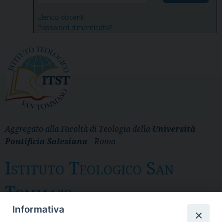
Elenco docenti
Password dimenticata?
Aggregato alla Facoltà di Teologia della
Università
Pontificia Salesiana
- Roma
Istituto Teologico San
Tommaso
Informativa
Messina