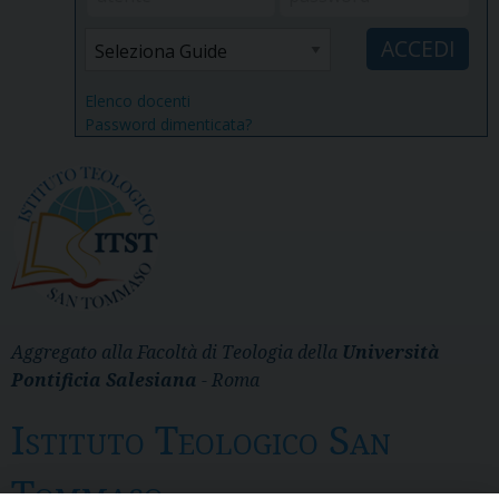
Elenco docenti
Password dimenticata?
Aggregato alla Facoltà di Teologia della
Università
Pontificia Salesiana
- Roma
Istituto Teologico San
Tommaso